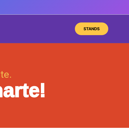
STANDS
te.
arte!