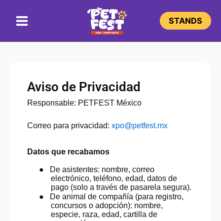
Ir
Main
al
STANDS
Menu
contenido
Aviso de Privacidad
Responsable: PETFEST México
Correo para privacidad:
xpo@petfest.mx
Datos que recabamos
●
De asistentes: nombre, correo
electrónico, teléfono, edad, datos de
pago (solo a través de pasarela segura).
●
De animal de compañía (para registro,
concursos o adopción): nombre,
especie, raza, edad, cartilla de